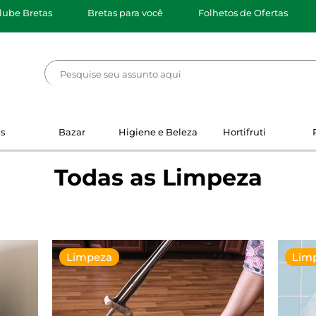
lube Bretas
Bretas para você
Folhetos de Ofertas
s
Bazar
Higiene e Beleza
Hortifruti
Todas as Limpeza
Limpeza
Lim