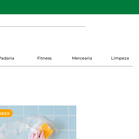
Padaria
Fitness
Mercearia
Limpeza
peza