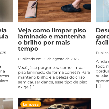
ela
Veja como limpar piso
Desc
uia
laminado e mantenha
gor
o brilho por mais
faci
tempo
2025
Publica
Publicado em: 21 de agosto de 2025
Ainda 
a
todo m
Você já se perguntou como limpar
r a
gordur
piso laminado de forma correta? Para
arcas
sujeir
manter o brilho e a beleza do chão
ulam
apenas
sem causar danos, esse tipo de piso
[…]
exige […]
Limpeza