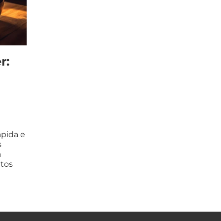
r:
ápida e
s
à
ntos