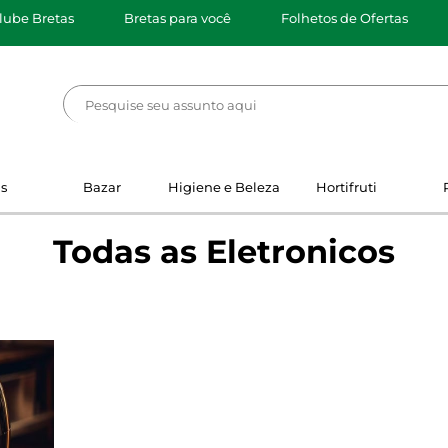
lube Bretas
Bretas para você
Folhetos de Ofertas
s
Bazar
Higiene e Beleza
Hortifruti
Todas as Eletronicos