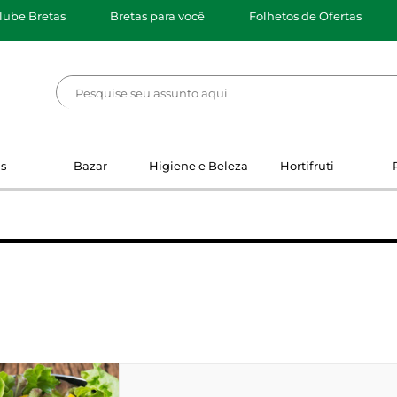
lube Bretas
Bretas para você
Folhetos de Ofertas
s
Bazar
Higiene e Beleza
Hortifruti