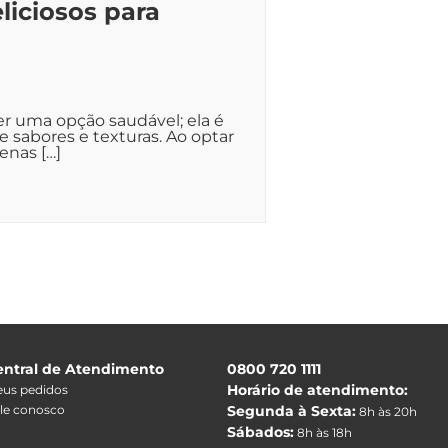
liciosos para
ser uma opção saudável; ela é
 sabores e texturas. Ao optar
enas […]
entral de Atendimento
0800 720 1111
Horário de atendimento:
us pedidos
le conosco
Segunda à Sexta:
8h às 20h
Sábados:
8h às 18h