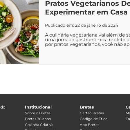
Pratos Vegetarianos De
Experimentar em Casa
Publicado em: 22 de janeiro de 2024
A culinária vegetariana vai além de 
uma jornada gastronômica repleta de
por pratos vegetarianos, você não ap
 do
Institucional
Bretas
C
Sobre o Bretas
Cartão Bretas
Me
Bretas 70 anos
Código de Ética
Fa
Cozinha Criativa
App Bretas